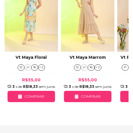
Vt R
Vt Maya Floral
Vt Maya Marrom
P
12
14
16
+ 2
12
14
16
+ 2
R$55,00
R$55,00
3
x 
3
x de
R$18,33
sem juros
3
x de
R$18,33
sem juros
COMPRAR
COMPRAR