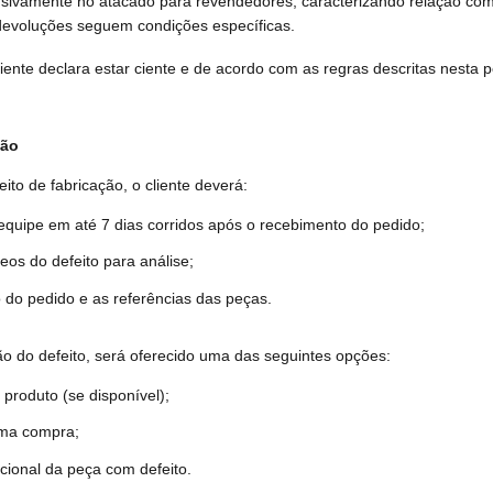
usivamente no atacado para revendedores, caracterizando relação com
 devoluções seguem condições específicas.
liente declara estar ciente e de acordo com as regras descritas nesta po
ção
eito de fabricação, o cliente deverá:
 até 7 dias corridos após o recebimento do pedido;
o defeito para análise;
ido e as referências das peças.
ão do defeito, será oferecido uma das seguintes opções:
to (se disponível);
 compra;
 da peça com defeito.