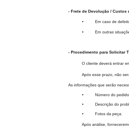
- Frete de Devolução / Custos 
• Em caso de defeito de fabr
• Em outras situações autoriz
- Procedimento para Solicitar 
O cliente deverá entrar 
Após esse prazo, não será
As informações que serão necess
• Número do pedido ou n
• Descrição do probl
• Fotos da peça.
Após análise, fornecerem