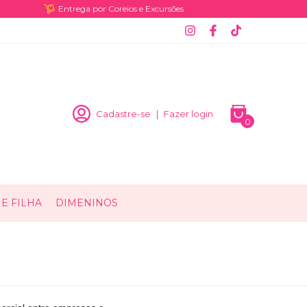
Entrega por Coreios e Excursões
Cadastre-se
|
Fazer login
0
E FILHA
DIMENINOS