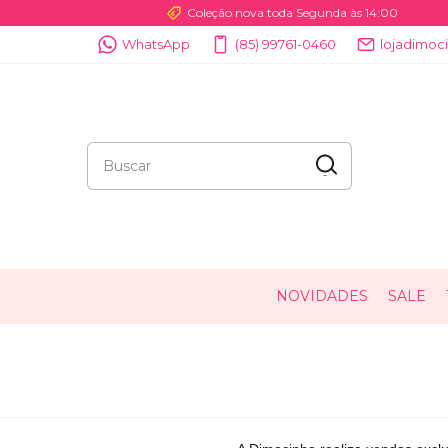
Coleção nova toda Segunda às 14:00
WhatsApp
(85) 99761-0460
lojadimo
NOVIDADES
SALE