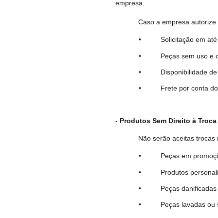
empresa.
Caso a empresa autorize 
• Solicitação em até 7 di
• Peças sem uso e com 
• Disponibilidade de estoq
• Frete por conta do cl
- Produtos Sem Direito à Troca
Não serão aceitas trocas
• Peças em promoção ou
• Produtos personaliz
• Peças danificadas po
• Peças lavadas ou sem