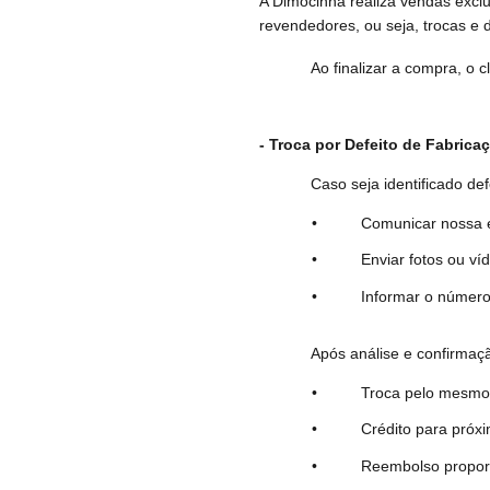
A Dimocinha realiza vendas excl
revendedores, ou seja, trocas e
Ao finalizar a compra, o c
- Troca por Defeito de Fabrica
Caso seja identificado def
• Comunicar nossa equipe em
• Enviar fotos ou vídeos d
• Informar o número do ped
Após análise e confirmaç
• Troca pelo mesmo produ
• Crédito para próxima
• Reembolso proporcional