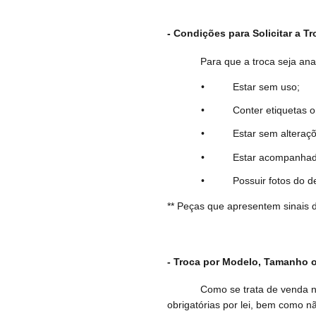
-
Condições para Solicitar a Tr
Para que a troca seja ana
• Estar sem uso;
• Conter etiquetas orig
• Estar sem alterações 
• Estar acompanhado da 
• Possuir fotos do defeito
** Peças que apresentem sinais 
- Troca por Modelo, Tamanho o
Como se trata de venda n
obrigatórias por lei, bem como n