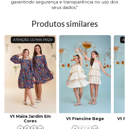
garantindo segurança e transparência no uso dos
seus dados."
Produtos similares
ATENÇÃO, ÚLTIMA PEÇA!
ATE
Vt Maira Jardim Em
Vt Francine Bege
Vt P
Cores
4
6
8
+ 4
4
6
8
+ 4