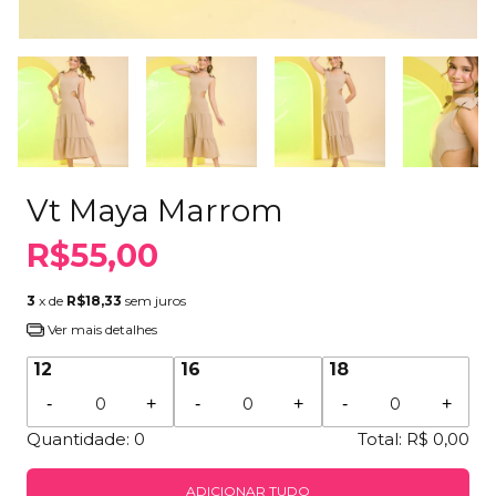
Vt Maya Marrom
R$55,00
3
x de
R$18,33
sem juros
Ver mais detalhes
12
16
18
-
+
-
+
-
+
Quantidade:
0
Total:
R$ 0,00
ADICIONAR TUDO