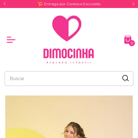
Entrega por Coreios e Excursões
0