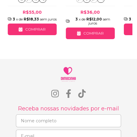
R$36,00
R$55,00
3
x de
R$12,00
sem
3
x de
R$18,33
sem juros
3
x 
juros
COMPRAR
COMPRAR
Receba nossas novidades por e-mail