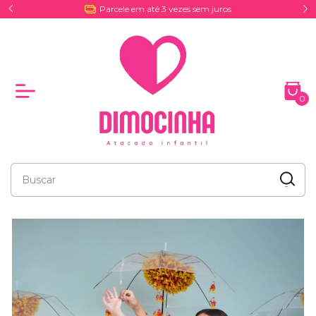
Entrega por Coreios e Excursões
0