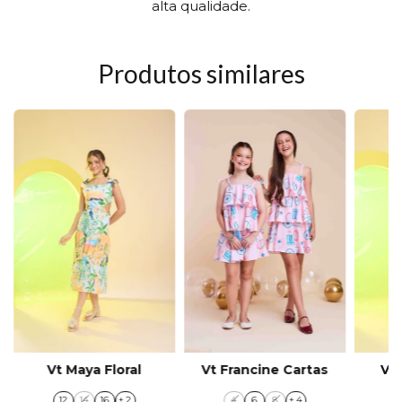
garantindo segurança e transparência no uso dos
seus dados."
Produtos similares
Vt Francine Cartas
Vt Maya Floral
Vt
4
6
8
+ 4
12
14
16
+ 2