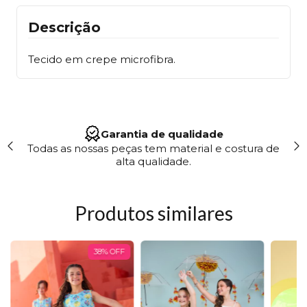
Descrição
Tecido em crepe microfibra.
Site 100% Seguro
 de
"Trabalhamos em conformidade com a LGPD,
garantindo segurança e transparência no uso dos
seus dados."
Produtos similares
38
%
OFF