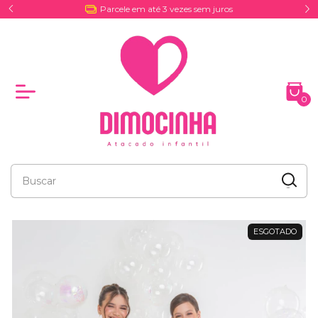
Entrega por Coreios e Excursões
0
ESGOTADO