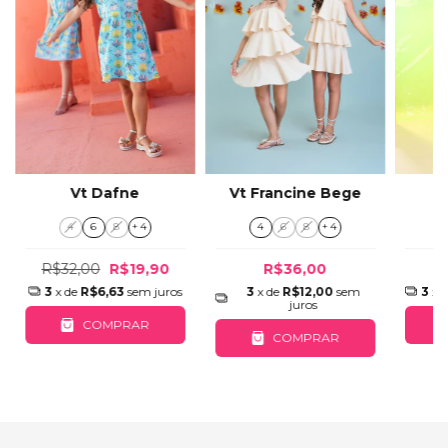
Vt Dafne
Vt Francine Bege
V
4
6
8
+ 4
4
6
8
+ 4
R$32,00
R$19,90
R$36,00
3
x de
R$6,63
sem juros
3
x de
R$12,00
sem
3
x 
juros
COMPRAR
COMPRAR