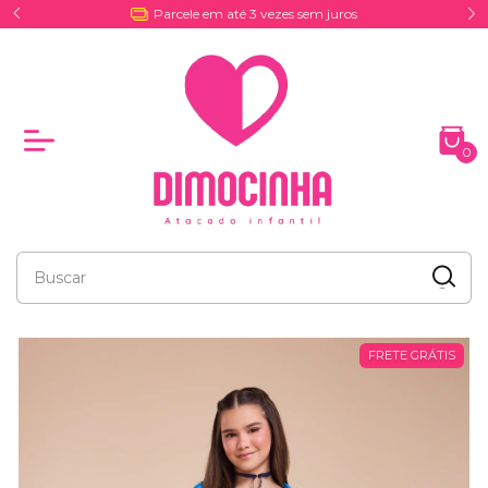
Parcele em até 3 vezes sem juros
0
FRETE GRÁTIS