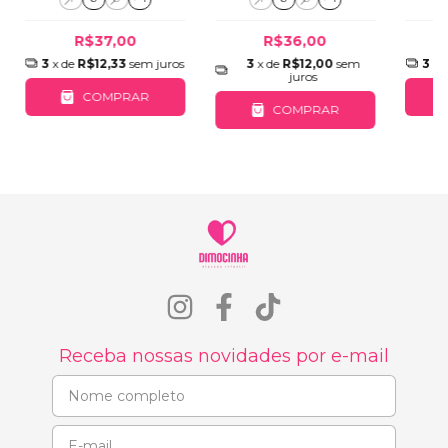
R$36,00
R$37,00
3
x de
R$12,00
sem
3
x 
3
x de
R$12,33
sem juros
juros
COMPRAR
COMPRAR
Receba nossas novidades por e-mail