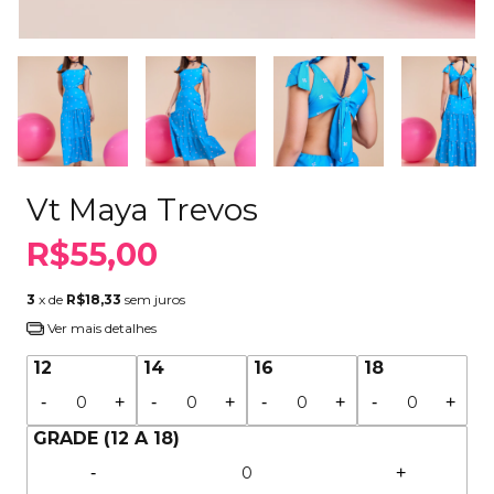
Vt Maya Trevos
R$55,00
3
x de
R$18,33
sem juros
Ver mais detalhes
12
14
16
18
-
+
-
+
-
+
-
+
GRADE (12 A 18)
-
+