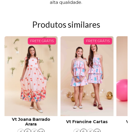
alta qualidade.
Produtos similares
FRETE GRÁTIS
FRETE GRÁTIS
Vt Joana Barrado
Vt Francine Cartas
Vt
Arara
4
6
8
+ 4
4
6
8
+ 4