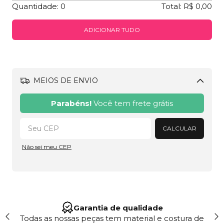
Quantidade:
0
Total:
R$ 0,00
ADICIONAR TUDO
MEIOS DE ENVIO
Alterar CEP
Parabéns!
Você tem frete grátis
CALCULAR
Não sei meu CEP
Garantia de qualidade
Todas as nossas peças tem material e costura de