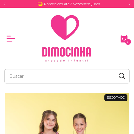
Parcele em até 3 vezes sem juros
0
ESGOTADO