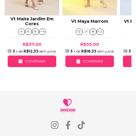
Vt Maira Jardim Em
Vt B
Vt Maya Marrom
Cores
4
6
8
+ 4
12
14
16
+ 2
R$37,00
R$55,00
3
x de
R$12,33
sem juros
3
x 
3
x de
R$18,33
sem juros
COMPRAR
COMPRAR