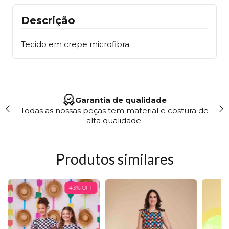
Descrição
Tecido em crepe microfibra.
Site 100% Seguro
 de
"Trabalhamos em conformidade com a LGPD,
garantindo segurança e transparência no uso dos
seus dados."
Produtos similares
43
%
OFF