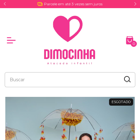
Entrega por Coreios e Excursões
0
ESGOTADO