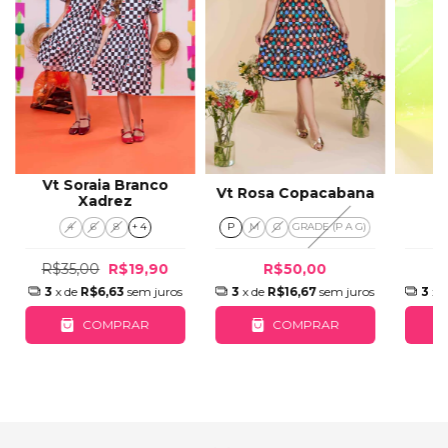
Vt Soraia Branco
Vt Rosa Copacabana
V
Xadrez
4
6
8
+ 4
P
M
G
GRADE (P A G)
R$35,00
R$19,90
R$50,00
3
x de
R$6,63
sem juros
3
x de
R$16,67
sem juros
3
x 
COMPRAR
COMPRAR