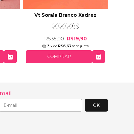
Vt Soraia Branco Xadrez
Vt
4
6
8
+ 4
R$35,00
R$19,90
s
3
x de
R$6,63
sem juros
COMPRAR
-mail