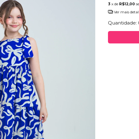
3
x de
R$12,00
s
Ver mais detal
Quantidade: