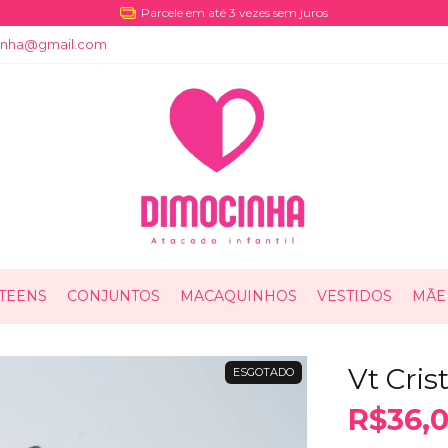
Parcele em até 3 vezes sem juros
cinha@gmail.com
TEENS
CONJUNTOS
MACAQUINHOS
VESTIDOS
MÃE 
Vt Cris
ESGOTADO
R$36,