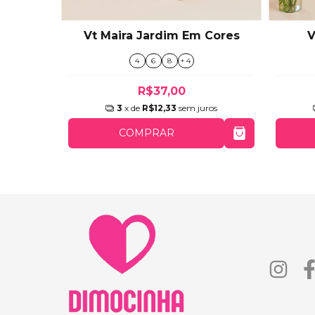
Vt Maira Jardim Em Cores
V
rara
4
6
8
+ 4
R$37,00
3
x de
R$12,33
sem juros
ros
COMPRAR