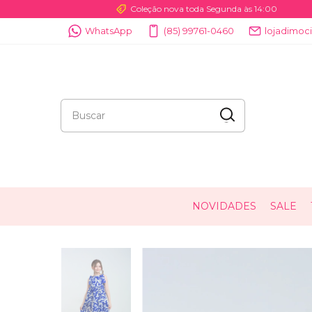
Coleção nova toda Segunda às 14:00
WhatsApp
(85) 99761-0460
lojadimo
NOVIDADES
SALE