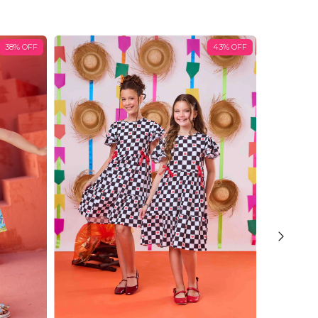
38
%
OFF
43
%
OFF