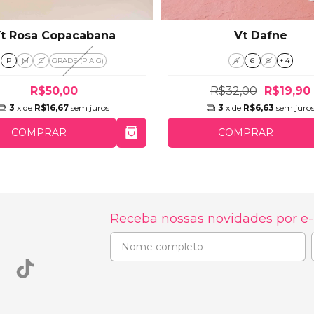
t Rosa Copacabana
Vt Dafne
P
M
G
GRADE (P A G)
4
6
8
+ 4
R$50,00
R$32,00
R$19,90
3
x de
R$16,67
sem juros
3
x de
R$6,63
sem juro
COMPRAR
COMPRAR
Receba nossas novidades por e