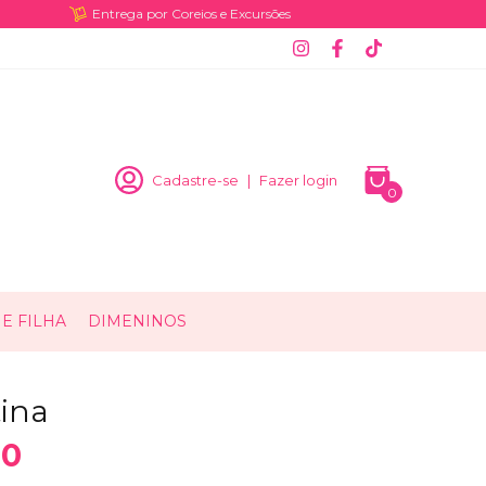
Entrega por Coreios e Excursões
Cadastre-se
|
Fazer login
0
E FILHA
DIMENINOS
tina
00