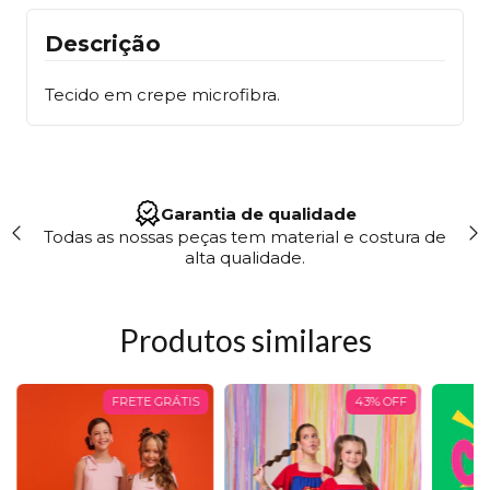
Descrição
Tecido em crepe microfibra.
Site 100% Seguro
"Trabalhamos em conformidade com a LGPD,
garantindo segurança e transparência no uso dos
seus dados."
Produtos similares
FRETE GRÁTIS
43
%
OFF