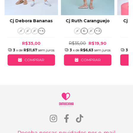
Cj Debora Bananas
Cj Ruth Caranguejo
Cj T
4
6
8
+ 4
4
6
8
+ 3
R$35,00
R$35,00
R$19,90
3
x de
R$11,67
sem juros
3
x de
R$6,63
sem juros
3
x 
COMPRAR
COMPRAR