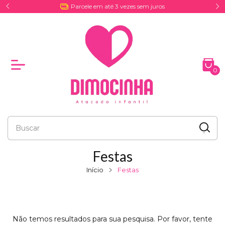
Parcele em até 3 vezes sem juros
Entr
0
Festas
Início
Festas
Não temos resultados para sua pesquisa. Por favor, tente